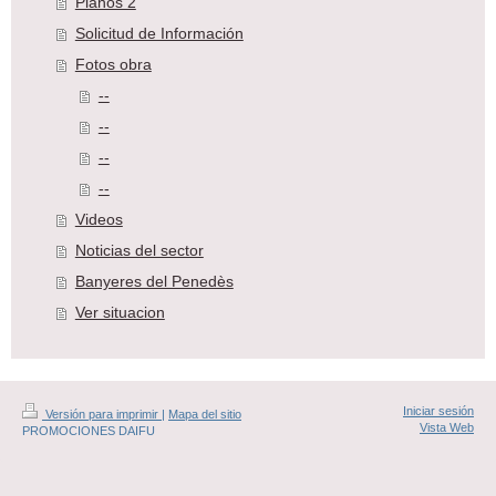
Planos 2
Solicitud de Información
Fotos obra
--
--
--
--
Videos
Noticias del sector
Banyeres del Penedès
Ver situacion
Iniciar sesión
Versión para imprimir
|
Mapa del sitio
Vista Web
PROMOCIONES DAIFU