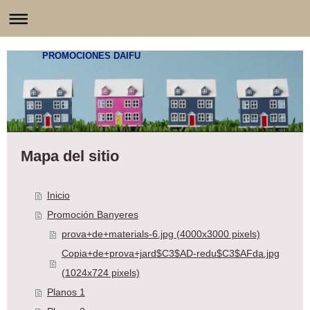
PROMOCIONES DAIFU
Mapa del sitio
Inicio
Promoción Banyeres
prova+de+materials-6.jpg (4000x3000 pixels)
Copia+de+prova+jard$C3$AD-redu$C3$AFda.jpg
(1024x724 pixels)
Planos 1