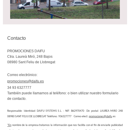
Contacto
PROMOCIONES DAIFU
Ctra. Laureà Miró, 248 Bajos
08980
Sant Feliu de Llobregat
Correo electrónico:
promociones@daifu.es
34 93 6327777
También puede llamarnos al teléfono: o bien utilizar nuestro formulario
de contacto.
Responsable: Identidad: DAIFU SYSTEMS S.L. - NIF: B62970470 Dir. postal: LAUREA MIRO 248
08980 SANT FELIU DE LLOBREGAT Teléfono: 936327777 Correo elect:
promociones@daifu
.es
“En
nombre de la empresa tratamos la información que nos facilita con el fin de enviarle publicidad