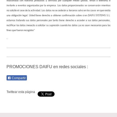
relacionada con nuestros productos y servicios por cualquier medio (postal, email o teléfono) e
invitarle a eventos organizados por la empresa. Los datos proporcionados se conservarán mientras
no solicite el cese de la actividad. Los datos no se cederán a terceros salvo en los casos en que exista
una obligación legal. Usted tiene derecho a obtener confirmación sobre si en DAIFU SYSTEMS S.L.
estamos tratando sus datos personales por tanto tiene derecho a acceder a sus datos personales,
rectificar los datos inexacto o solicitar su supresión cuando los datos ya no sean necesarios para los
fines que fueron recogidos”
.
PROMOCIONES DAIFU en redes sociales :
Compartir
Twittear esta página